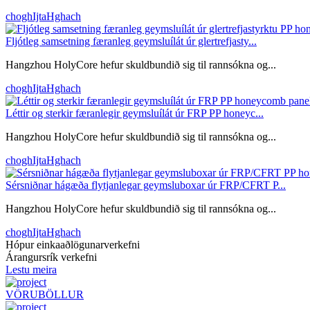
choghIjtaHghach
Fljótleg samsetning færanleg geymsluílát úr glertrefjasty...
Hangzhou HolyCore hefur skuldbundið sig til rannsókna og...
choghIjtaHghach
Léttir og sterkir færanlegir geymsluílát úr FRP PP honeyc...
Hangzhou HolyCore hefur skuldbundið sig til rannsókna og...
choghIjtaHghach
Sérsniðnar hágæða flytjanlegar geymsluboxar úr FRP/CFRT P...
Hangzhou HolyCore hefur skuldbundið sig til rannsókna og...
choghIjtaHghach
Hópur einkaaðlögunarverkefni
Árangursrík verkefni
Lestu meira
VÖRUBÖLLUR