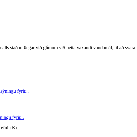
tur alls staðar. Þegar við glímum við þetta vaxandi vandamál, til að svar
ingu fyrir...
fni í Kí...