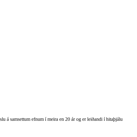
lu á samsettum efnum í meira en 20 ár og er leiðandi í hitaþjálu