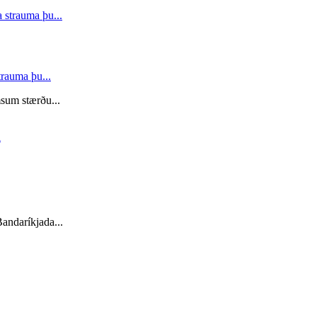
trauma þu...
msum stærðu...
andaríkjada...