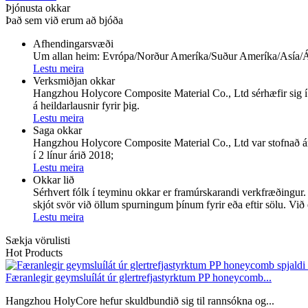
Þjónusta okkar
Það sem við erum að bjóða
Afhendingarsvæði
Um allan heim: Evrópa/Norður Ameríka/Suður Ameríka/Asía/Ás
Lestu meira
Verksmiðjan okkar
Hangzhou Holycore Composite Material Co., Ltd sérhæfir sig 
á heildarlausnir fyrir þig.
Lestu meira
Saga okkar
Hangzhou Holycore Composite Material Co., Ltd var stofnað ári
í 2 línur árið 2018;
Lestu meira
Okkar lið
Sérhvert fólk í teyminu okkar er framúrskarandi verkfræðingu
skjót svör við öllum spurningum þínum fyrir eða eftir sölu. Við
Lestu meira
Sækja vörulisti
Hot Products
Færanlegir geymsluílát úr glertrefjastyrktum PP honeycomb...
Hangzhou HolyCore hefur skuldbundið sig til rannsókna og...