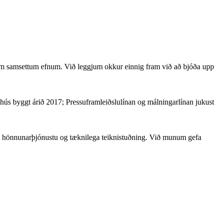
um samsettum efnum. Við leggjum okkur einnig fram við að bjóða upp
ús byggt árið 2017; Pressuframleiðslulínan og málningarlínan jukust
a hönnunarþjónustu og tæknilega teiknistuðning. Við munum gefa