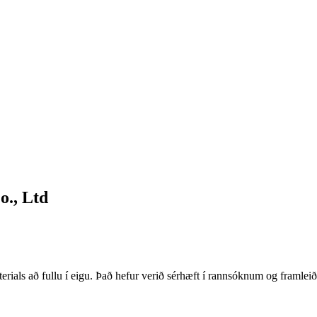
o., Ltd
als að fullu í eigu. Það hefur verið sérhæft í rannsóknum og framleiðs