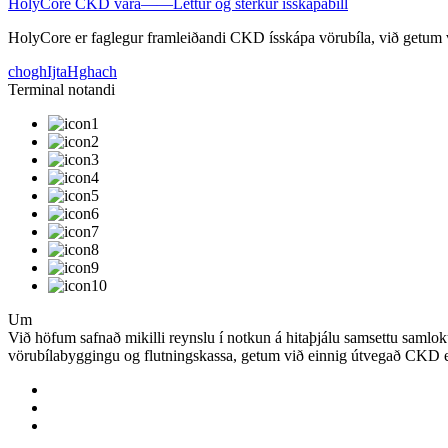
HolyCore CKD vara——Léttur og sterkur ísskápabíll
HolyCore er faglegur framleiðandi CKD ísskápa vörubíla, við getum ve
choghIjtaHghach
Terminal notandi
Um
Við höfum safnað mikilli reynslu í notkun á hitaþjálu samsettu samlok
vörubílabyggingu og flutningskassa, getum við einnig útvegað CKD ei