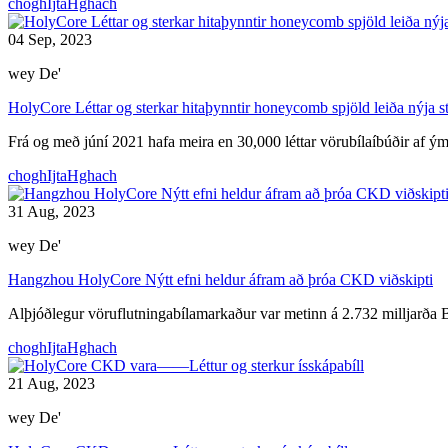
choghIjtaHghach
04 Sep, 2023
wey De'
HolyCore Léttar og sterkar hitaþynntir honeycomb spjöld leiða nýja s
Frá og með júní 2021 hafa meira en 30,000 léttar vörubílaíbúðir af ý
choghIjtaHghach
31 Aug, 2023
wey De'
Hangzhou HolyCore Nýtt efni heldur áfram að þróa CKD viðskipti
Alþjóðlegur vöruflutningabílamarkaður var metinn á 2.732 milljarða B
choghIjtaHghach
21 Aug, 2023
wey De'