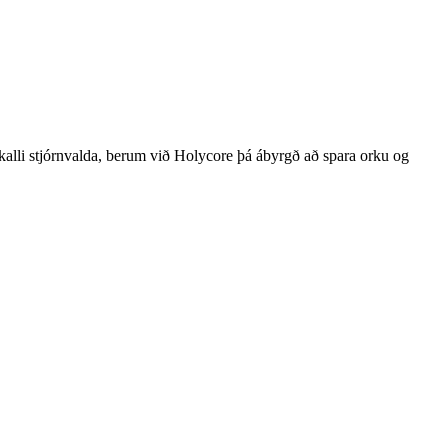
a kalli stjórnvalda, berum við Holycore þá ábyrgð að spara orku og