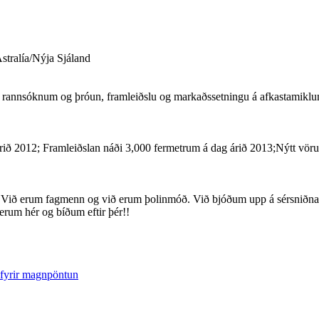
tralía/Nýja Sjáland
í rannsóknum og þróun, framleiðslu og markaðssetningu á afkastamikl
ð 2012; Framleiðslan náði 3,000 fermetrum á dag árið 2013;Nýtt vöruh
r. Við erum fagmenn og við erum þolinmóð. Við bjóðum upp á sérsniðn
 erum hér og bíðum eftir þér!!