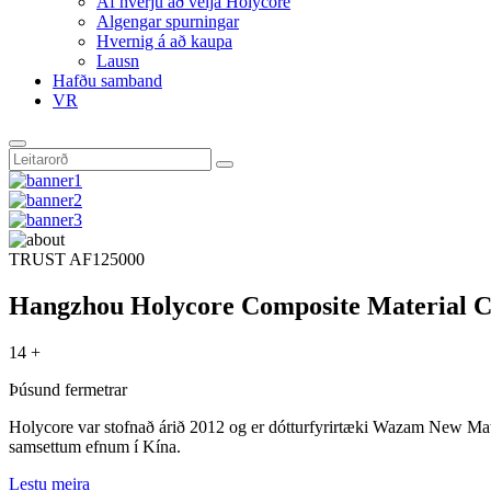
Af hverju að velja Holycore
Algengar spurningar
Hvernig á að kaupa
Lausn
Hafðu samband
VR
TRUST AF
125000
Hangzhou Holycore Composite Material C
14 +
Þúsund fermetrar
Holycore var stofnað árið 2012 og er dótturfyrirtæki Wazam New Materi
samsettum efnum í Kína.
Lestu meira