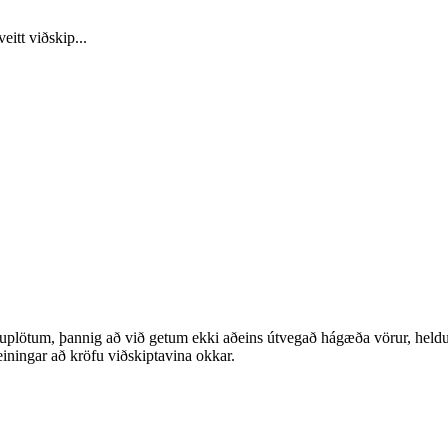
itt viðskip...
uplötum, þannig að við getum ekki aðeins útvegað hágæða vörur, heldur ei
ningar að kröfu viðskiptavina okkar.