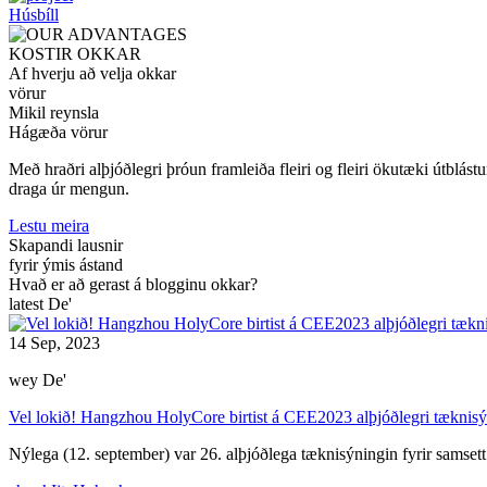
Húsbíll
KOSTIR OKKAR
Af hverju að velja okkar
vörur
Mikil reynsla
Hágæða vörur
Með hraðri alþjóðlegri þróun framleiða fleiri og fleiri ökutæki útblás
draga úr mengun.
Lestu meira
Skapandi lausnir
fyrir ýmis ástand
Hvað er að gerast á blogginu okkar?
latest De'
14 Sep, 2023
wey De'
Vel lokið! Hangzhou HolyCore birtist á CEE2023 alþjóðlegri tæknisýn
Nýlega (12. september) var 26. alþjóðlega tæknisýningin fyrir samsett e