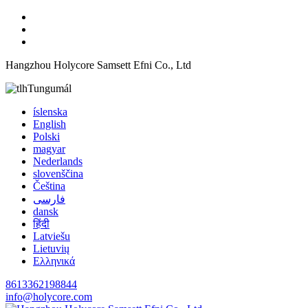
Hangzhou Holycore Samsett Efni Co., Ltd
Tungumál
íslenska
English
Polski
magyar
Nederlands
slovenščina
Čeština
فارسی
dansk
हिंदी
Latviešu
Lietuvių
Ελληνικά
8613362198844
info@holycore.com